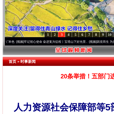
1
2
3
4
5
6
7
8
9
10
·[视频]
牢记初心使命 奋进复兴征程丨宝塔山下好光景..
·[视频]
因党而生 为党而战——百
首页
»
时事新闻
20条举措！五部门
人力资源社会保障部等5