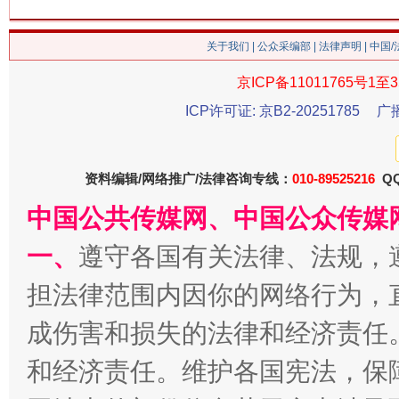
关于我们
|
公众采编部
|
法律声明
| 中国
今
在谋一域中谋全局
京ICP备11011765号1至3
ICP许可证: 京B2-20251785
广
资料编辑/网络推广/法律咨询专线：
010-89525216
QQ
中国公共传媒网、中国公众传媒
一、
遵守各国有关法律、法规，
担法律范围内因你的网络行为，
习近平的博鳌关键词
魏明亮
成伤害和损失的法律和经济责任
和经济责任。维护各国宪法，保