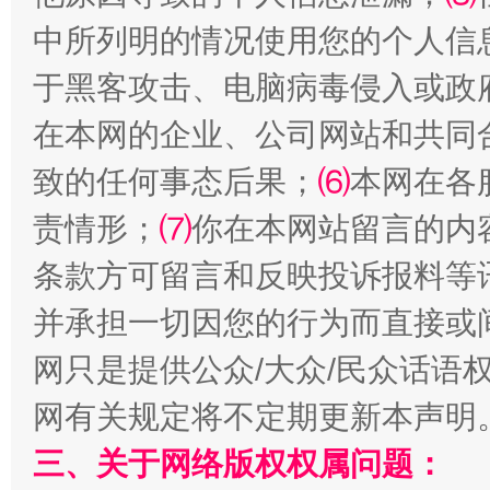
中所列明的情况使用您的个人信
于黑客攻击、电脑病毒侵入或政
在本网的企业、公司网站和共同
致的任何事态后果；
⑹
本网在各
责情形；
⑺
你在本网站留言的内
解纷+调解+退费，一次搞定
条款方可留言和反映投诉报料等
并承担一切因您的行为而直接或
网只是提供公众/大众/民众话语
网有关规定将不定期更新本声明
三、关于网络版权权属问题：