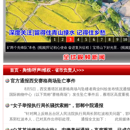
1
2
3
4
5
6
7
8
9
10
两个先锋队”本色
·[视频]
牢记初心使命 奋进复兴征程丨宝塔山下好光景..
·[视频]
因党而生
首页
- 舆情/呼声/维权 -
省市负责人>>>
官方通报西安赛格商场坠亡事件
8月5日，西安雁塔区就赛格商场与坠楼者商业纠纷发布情况通
国际购物中心（以下简称"赛格商场"）发生坠亡事件后，雁塔区高度重视，
“女子举报执行局长骚扰索贿”，邯郸中院通报
"针对网上反映丛台区人民法院执行局局长郭红波相关问题"，邯
系郭红波本人，已对其作出停职处理。 通报全文如下： 此前媒体报