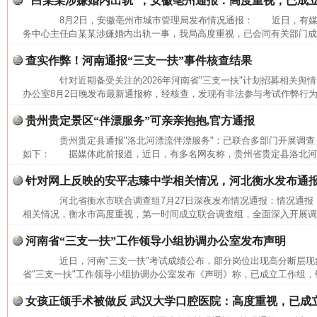
“白某某涉嫌婚内出轨”，安徽亳州通报：高度重视，已成
8月2日，安徽亳州市城市管理局发布情况通报： 近日，有媒
务中心主任白某某涉嫌婚内出轨一事，我局高度重视，已会同有关部门成立
查实作弊！河南通报“三支一扶”事件核查结果
针对近期备受关注的2026年河南省"三支一扶"计划招募相关舆情
办公室8月2日晚发布最新通报称，经核查，发现有非法参与考试作弊行为
贵州贵定景区“伴漂服务”可亲亲抱抱,官方通报
贵州贵定县通报"洛北河漂流伴漂服务"：已联合多部门开展调查
如下： 据媒体此前报道，近日，有多名网友称，贵州省贵定县洛北河（
针对网上反映的安平志臻中学相关情况，河北衡水发布通
河北省衡水市联合调查组7月27日深夜发布情况通报：情况通
相关情况，衡水市高度重视，第一时间成立联合调查组，全面深入开展调查
河南省“三支一扶”工作领导小组协调办公室发布声明
近日，河南"三支一扶"考试成绩公布，部分岗位出现高分断层现象
省"三支一扶"工作领导小组协调办公室发布《声明》称，已成立工作组，针
女孩正颌手术被做反 武汉大学口腔医院：高度重视，已成
网上购药对药下症？