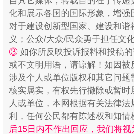
自其它媒体，转载目的在于传递
化和展示各国的国际形象，增强
对于建设创新型国家、建设和谐
义；公众/大众/民众勇于担任文
招工难、用工荒背后
③
如你所反映投诉报料和投稿的
或不文明用语，请谅解！如因被
涉及个人或单位版权和其它问题
核实属实，有权先行撤除或暂时
人或单位，本网根据有关法律法
利，任何公民都有陈述权和知情
网上购药对药下症？
后15日内不作出回应，我们将视