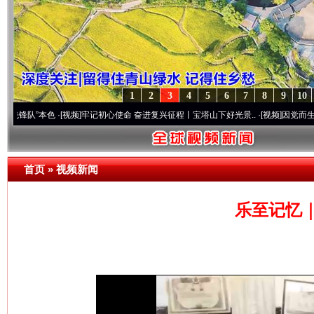
1
2
3
4
5
6
7
8
9
10
本色
·[视频]
牢记初心使命 奋进复兴征程丨宝塔山下好光景..
·[视频]
因党而生 为党而战—
首页
»
视频新闻
乐至记忆