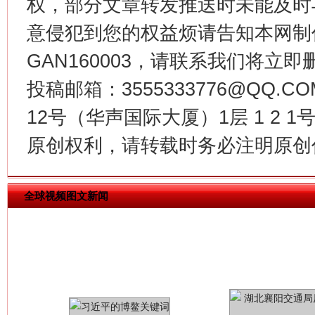
权，部分文章转发推送时未能及时
意侵犯到您的权益烦请告知本网制作采编
今
GAN160003，请联系我们将立即删
在谋一域中谋全局
投稿邮箱：3555333776@QQ
12号（华声国际大厦）1层 1 2
原创权利，请转载时务必注明原创作
全球视频图文新闻
习近平的博鳌关键词
魏明亮