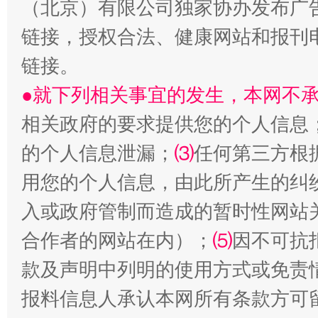
（北京）有限公司独家协办发布广
链接，授权合法、健康网站和报刊
链接。
生
●就下列相关事宜的发生，本网不
“刷贴”乱象丛生
相关政府的要求提供您的个人信息
的个人信息泄漏；
⑶
任何第三方根
用您的个人信息，由此所产生的纠
入或政府管制而造成的暂时性网站
合作者的网站在内）；
⑸
因不可抗
款及声明中列明的使用方式或免责
揭批美国五大"原罪"
"炒
报料信息人承认本网所有条款方可