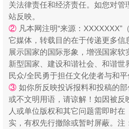
关法律责任和经济责任。如您对管
站台名比不上好声名
站反映。
②
凡本网注明“来源：XXXXXX
它媒体，转载目的在于传递更多信
展示国家的国际形象，增强国家软
新型国家、建设和谐社会、和谐世界
民众/全民勇于担任文化使者与和
漫山遍野的桃花与雪山、麦地、白藏房
除了
③
如你所反映投诉报料和投稿的部
或不文明用语，请谅解！如因被反
人或单位版权和其它问题需即时在
实，有权先行撤除或暂时屏蔽。注