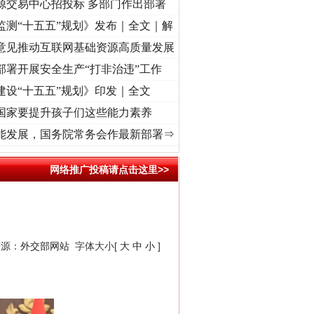
源交易中心招投标 多部门作出部署
监测“十五五”规划》发布｜全文｜解
意见推动互联网基础资源高质量发展
部署开展安全生产“打非治违”工作
建设“十五五”规划》印发｜全文
国家要提升孩子们这些能力素养
程丨“转折之城”激荡..
·[视频]
牢记初心使命 奋进复兴征程丨红船起航处 潮起..
·[视频]
能发展，国务院常务会作最新部署⇒
网络推广投稿请点击这里>>
来源：
外交部网站
字体大小[
大
中
小
]