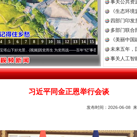
事关公共资
《生态环境
读
四部门印发
多部门联合
《美丽中国
4
5
6
7
8
9
10
11
12
13
14
15
未来五年，
.
·[视频]
因党而生 为党而战——百年“纪”事⑧加强纪律..
·[视频]
牢记初心使命 奋进复兴征
事关人工智
习近平同金正恩举行会谈
发布时间：2026-06-08 