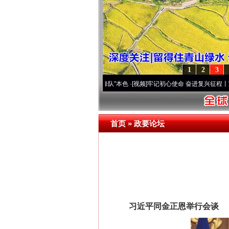
1
2
3
.
·[视频]
永葆“两个先锋队”本色
·[视频]
牢记初心使命 奋进复兴征程丨宝塔山下好光景.
首页
»
政要论坛
习近平同金正恩举行会谈